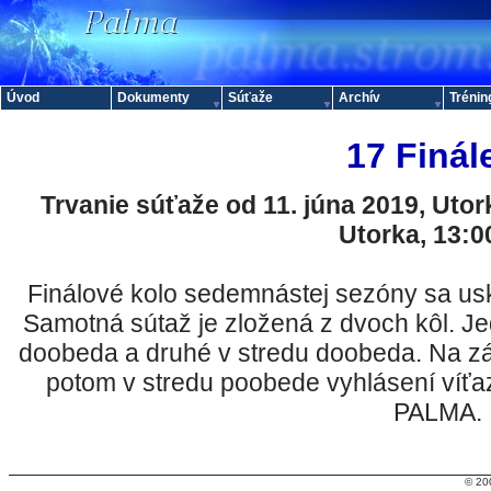
Úvod
Dokumenty
Súťaže
Archív
Trénin
17 Finál
Trvanie súťaže od 11. júna 2019, Utor
Utorka, 13:0
Finálové kolo sedemnástej sezóny sa us
Samotná sútaž je zložená z dvoch kôl. Je
doobeda a druhé v stredu doobeda. Na z
potom v stredu poobede vyhlásení víť
PALMA.
© 20