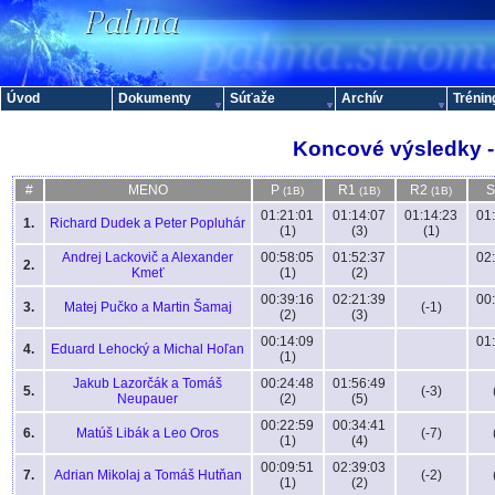
Úvod
Dokumenty
Súťaže
Archív
Trénin
Koncové výsledky - 
#
MENO
P
R1
R2
(1B)
(1B)
(1B)
01:21:01
01:14:07
01:14:23
01
1.
Richard Dudek a Peter Popluhár
(1)
(3)
(1)
Andrej Lackovič a Alexander
00:58:05
01:52:37
02
2.
Kmeť
(1)
(2)
00:39:16
02:21:39
00
3.
Matej Pučko a Martin Šamaj
(-1)
(2)
(3)
00:14:09
01
4.
Eduard Lehocký a Michal Hoľan
(1)
Jakub Lazorčák a Tomáš
00:24:48
01:56:49
5.
(-3)
Neupauer
(2)
(5)
00:22:59
00:34:41
6.
Matúš Libák a Leo Oros
(-7)
(1)
(4)
00:09:51
02:39:03
7.
Adrian Mikolaj a Tomáš Hutňan
(-2)
(1)
(2)