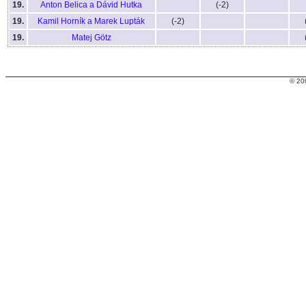
19.
Anton Belica a Dávid Hutka
(-2)
19.
Kamil Horník a Marek Lupták
(-2)
19.
Matej Götz
© 20