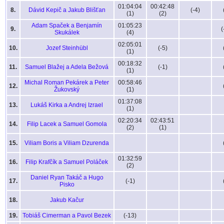
01:04:04
00:42:48
8.
Dávid Kepič a Jakub Blišťan
(-4)
(1)
(2)
Adam Spaček a Benjamín
01:05:23
9.
(
Skukálek
(4)
02:05:01
10.
Jozef Steinhübl
(-5)
(1)
00:18:32
11.
Samuel Blažej a Adela Bežová
(-1)
(1)
Michal Roman Pekárek a Peter
00:58:46
12.
Žukovský
(1)
01:37:08
13.
Lukáš Kirka a Andrej Izrael
(1)
02:20:34
02:43:51
14.
Filip Lacek a Samuel Gomola
(2)
(1)
15.
Viliam Boris a Viliam Dzurenda
01:32:59
16.
Filip Krafčík a Samuel Poláček
(2)
Daniel Ryan Takáč a Hugo
17.
(-1)
Pisko
18.
Jakub Kačur
19.
Tobiáš Cimerman a Pavol Bezek
(-13)