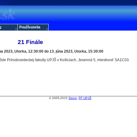
g
Používatelia
21 Finále
na 2023, Utorka, 12:30:00 do 13. júna 2023, Utorka, 15:30:00
ôde Prírodovedeckej fakulty UPJŠ v Košiciach, Jesenná 5, miestnosť SA1C03.
© 2005-2015
Strom
,
PF UPJŠ