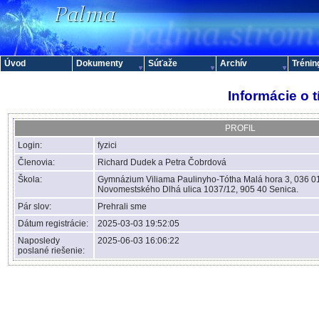
Úvod
Dokumenty
Súťaže
Archív
Trénin
Informácie o 
PROFIL
Login:
fyzici
Členovia:
Richard Dudek a Petra Čobrdová
Škola:
Gymnázium Viliama Paulinyho-Tótha Malá hora 3, 036 0
Novomestského Dlhá ulica 1037/12, 905 40 Senica.
Pár slov:
Prehrali sme
Dátum registrácie:
2025-03-03 19:52:05
Naposledy
2025-06-03 16:06:22
poslané riešenie: