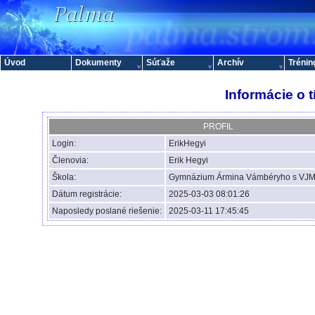
Úvod
Dokumenty
Súťaže
Archív
Trénin
Informácie o 
PROFIL
Login:
ErikHegyi
Členovia:
Erik Hegyi
Škola:
Gymnázium Ármina Vámbéryho s VJM,
Dátum registrácie:
2025-03-03 08:01:26
Naposledy poslané riešenie:
2025-03-11 17:45:45