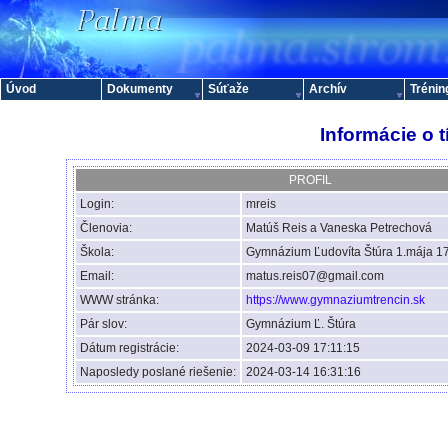
Úvod
Dokumenty
Súťaže
Archív
Trénin
Informácie o 
PROFIL
Login:
mreis
Členovia:
Matúš Reis a Vaneska Petrechová
Škola:
Gymnázium Ľudovíta Štúra 1.mája 17
Email:
matus.reis07@gmail.com
WWW stránka:
https://www.gymnaziumtrencin.sk
Pár slov:
Gymnázium Ľ. Štúra
Dátum registrácie:
2024-03-09 17:11:15
Naposledy poslané riešenie:
2024-03-14 16:31:16