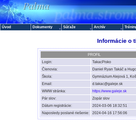
Úvod
Dokumenty
Súťaže
Archív
Trénin
Informácie o 
PROFIL
Login:
TakacPisko
Členovia:
Daniel Ryan Takáč a Hugo
Škola:
Gymnázium Alejová 1, Koš
Email:
d.takac@galeje.sk
WWW stránka:
https://www.galeje.sk
Pár slov:
Zopár slov
Dátum registrácie:
2024-03-06 18:32:51
Naposledy poslané riešenie:
2024-04-16 17:56:06