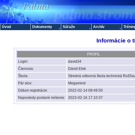
Úvod
Dokumenty
Súťaže
Archív
Trénin
Informácie o 
PROFIL
Login:
david34
Členovia:
Dávid Elek
Škola:
Stredná odborná škola technická Rožňa
Pár slov:
Megamind
Dátum registrácie:
2022-02-14 09:49:50
Naposledy poslané riešenie:
2023-02-16 17:10:37