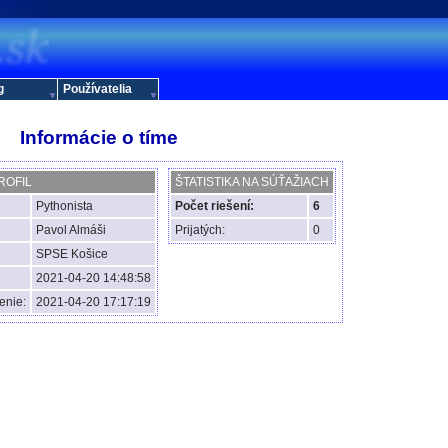
g
Používatelia
Informácie o tíme
ROFIL
ŠTATISTIKA NA SÚŤAŽIACH
Pythonista
Počet riešení:
6
Pavol Almáši
Prijatých:
0
SPSE Košice
2021-04-20 14:48:58
enie:
2021-04-20 17:17:19