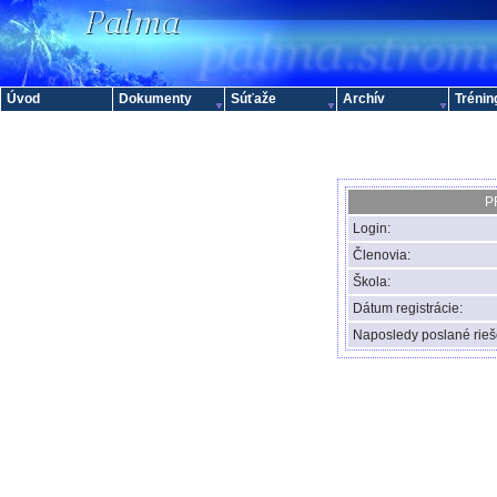
Úvod
Dokumenty
Súťaže
Archív
Trénin
P
Login:
Členovia:
Škola:
Dátum registrácie:
Naposledy poslané rieš