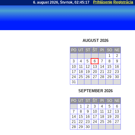
Prihlásenie
Registrácia
AUGUST 2026
PO
UT
ST
ŠT
PI
SO
NE
1
2
3
4
5
6
7
8
9
10
11
12
13
14
15
16
17
18
19
20
21
22
23
24
25
26
27
28
29
30
31
SEPTEMBER 2026
PO
UT
ST
ŠT
PI
SO
NE
1
2
3
4
5
6
7
8
9
10
11
12
13
14
15
16
17
18
19
20
21
22
23
24
25
26
27
28
29
30