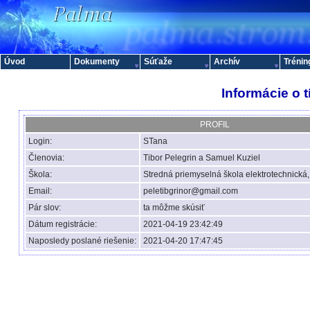
Úvod
Dokumenty
Súťaže
Archív
Trénin
Informácie o 
PROFIL
Login:
STana
Členovia:
Tibor Pelegrin a Samuel Kuziel
Škola:
Stredná priemyselná škola elektrotechnick
Email:
peletibgrinor@gmail.com
Pár slov:
ta môžme skúsiť
Dátum registrácie:
2021-04-19 23:42:49
Naposledy poslané riešenie:
2021-04-20 17:47:45