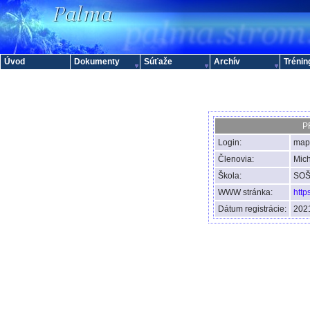
Úvod
Dokumenty
Súťaže
Archív
Trénin
P
Login:
map
Členovia:
Mich
Škola:
SOŠ,
WWW stránka:
http
Dátum registrácie:
2021