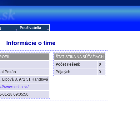
g
Používatelia
Informácie o tíme
ROFIL
ŠTATISTIKA NA SÚŤAŽIACH
Počet riešení:
0
al Petrán
Prijatých:
0
 Lipová 8, 972 51 Handlová
s://www.sosha.sk/
-01-28 09:05:50