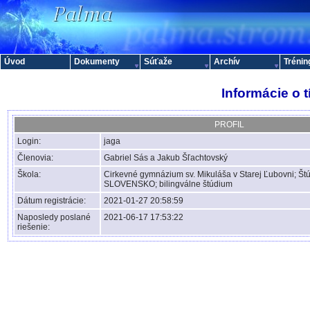
Úvod
Dokumenty
Súťaže
Archív
Trénin
Informácie o 
PROFIL
Login:
jaga
Členovia:
Gabriel Sás a Jakub Šľachtovský
Škola:
Cirkevné gymnázium sv. Mikuláša v Starej Ľubovni; Št
SLOVENSKO; bilingválne štúdium
Dátum registrácie:
2021-01-27 20:58:59
Naposledy poslané
2021-06-17 17:53:22
riešenie: