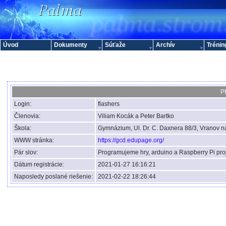
Úvod
Dokumenty
Súťaže
Archív
Trénin
P
Login:
flashers
Členovia:
Viliam Kocák a Peter Bartko
Škola:
Gymnázium, Ul. Dr. C. Daxnera 88/3, Vranov 
WWW stránka:
https://gcd.edupage.org/
Pár slov:
Programujeme hry, arduino a Raspberry Pi pro
Dátum registrácie:
2021-01-27 16:16:21
Naposledy poslané riešenie:
2021-02-22 18:26:44