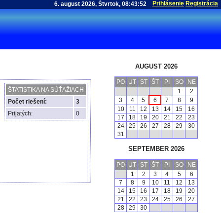
Prihlásenie
Registrácia
AUGUST 2026
PO
UT
ST
ŠT
PI
SO
NE
ŠTATISTIKA NA SÚŤAŽIACH
1
2
3
4
5
6
7
8
9
Počet riešení:
3
10
11
12
13
14
15
16
Prijatých:
0
17
18
19
20
21
22
23
24
25
26
27
28
29
30
31
SEPTEMBER 2026
PO
UT
ST
ŠT
PI
SO
NE
1
2
3
4
5
6
7
8
9
10
11
12
13
14
15
16
17
18
19
20
21
22
23
24
25
26
27
28
29
30