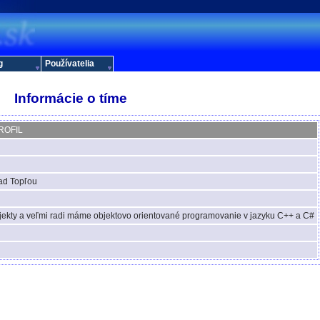
g
Používatelia
Informácie o tíme
ROFIL
nad Topľou
jekty a veľmi radi máme objektovo orientované programovanie v jazyku C++ a C#