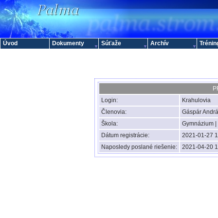
Úvod
Dokumenty
Súťaže
Archív
Trénin
P
Login:
Krahulovia
Členovia:
Gáspár Andrá
Škola:
Gymnázium |
Dátum registrácie:
2021-01-27 1
Naposledy poslané riešenie:
2021-04-20 1