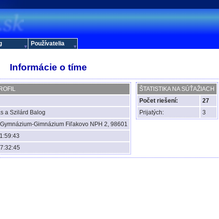
g
Používatelia
Informácie o tíme
ROFIL
ŠTATISTIKA NA SÚŤAŽIACH
Počet riešení:
27
s a Szilárd Balog
Prijatých:
3
 Gymnázium-Gimnázium Fiľakovo NPH 2, 98601
1:59:43
7:32:45