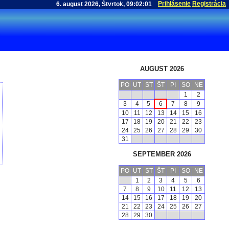
Prihlásenie
Registrácia
AUGUST 2026
PO
UT
ST
ŠT
PI
SO
NE
1
2
3
4
5
6
7
8
9
10
11
12
13
14
15
16
17
18
19
20
21
22
23
24
25
26
27
28
29
30
31
SEPTEMBER 2026
PO
UT
ST
ŠT
PI
SO
NE
1
2
3
4
5
6
7
8
9
10
11
12
13
14
15
16
17
18
19
20
21
22
23
24
25
26
27
28
29
30