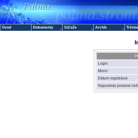
Úvod
Dokumenty
Súťaže
Archív
Trénin
I
P
Login:
Meno:
Dátum registrácie:
Naposledy poslané rieš