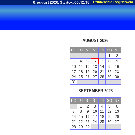
Prihlásenie
Registrácia
AUGUST 2026
PO
UT
ST
ŠT
PI
SO
NE
1
2
3
4
5
6
7
8
9
10
11
12
13
14
15
16
17
18
19
20
21
22
23
24
25
26
27
28
29
30
31
SEPTEMBER 2026
PO
UT
ST
ŠT
PI
SO
NE
1
2
3
4
5
6
7
8
9
10
11
12
13
14
15
16
17
18
19
20
21
22
23
24
25
26
27
28
29
30