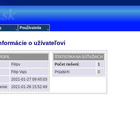
g
Používatelia
nformácie o užívateľovi
ROFIL
ŠTATISTIKA NA SÚŤAŽIACH
Filipv
Počet riešení:
1
Filip Vajs
Prijatých:
0
2021-01-27 09:45:03
enie:
2021-01-28 15:52:49