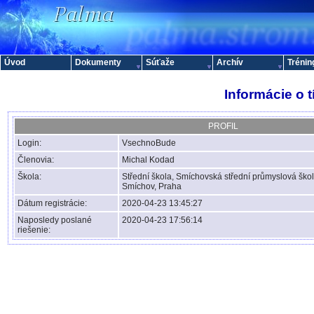
Úvod
Dokumenty
Súťaže
Archív
Trénin
Informácie o 
PROFIL
Login:
VsechnoBude
Členovia:
Michal Kodad
Škola:
Střední škola, Smíchovská střední průmyslová škol
Smíchov, Praha
Dátum registrácie:
2020-04-23 13:45:27
Naposledy poslané
2020-04-23 17:56:14
riešenie: