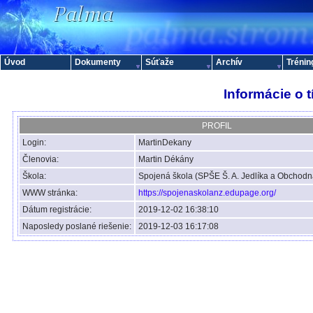
Úvod
Dokumenty
Súťaže
Archív
Trénin
Informácie o 
PROFIL
Login:
MartinDekany
Členovia:
Martin Dékány
Škola:
Spojená škola (SPŠE Š. A. Jedlíka a Obchod
WWW stránka:
https://spojenaskolanz.edupage.org/
Dátum registrácie:
2019-12-02 16:38:10
Naposledy poslané riešenie:
2019-12-03 16:17:08