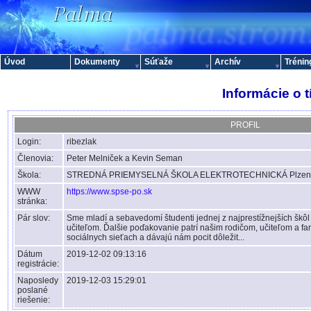
Úvod
Dokumenty
Súťaže
Archív
Trénin
Informácie o 
PROFIL
Login:
ribezlak
Členovia:
Peter Melniček a Kevin Seman
Škola:
STREDNÁ PRIEMYSELNÁ ŠKOLA ELEKTROTECHNICKÁ Plzensk
WWW
https://www.spse-po.sk
stránka:
Pár slov:
Sme mladí a sebavedomí študenti jednej z najprestížnejších škôl
učiteľom. Ďalšie poďakovanie patrí našim rodičom, učiteľom a f
sociálnych sieťach a dávajú nám pocit dôležit...
Dátum
2019-12-02 09:13:16
registrácie:
Naposledy
2019-12-03 15:29:01
poslané
riešenie: