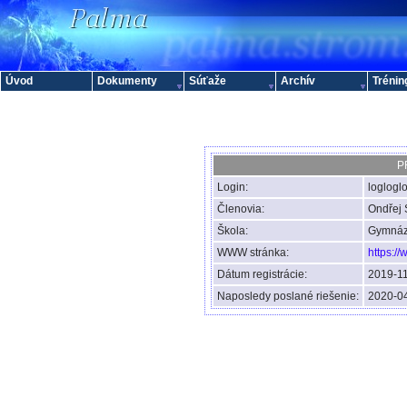
Úvod
Dokumenty
Súťaže
Archív
Trénin
P
Login:
loglogl
Členovia:
Ondřej 
Škola:
Gymnázi
WWW stránka:
https:/
Dátum registrácie:
2019-11
Naposledy poslané riešenie:
2020-04