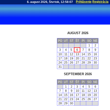
Prihlásenie
Registrácia
AUGUST 2026
PO
UT
ST
ŠT
PI
SO
NE
1
2
3
4
5
6
7
8
9
10
11
12
13
14
15
16
17
18
19
20
21
22
23
24
25
26
27
28
29
30
31
SEPTEMBER 2026
PO
UT
ST
ŠT
PI
SO
NE
1
2
3
4
5
6
7
8
9
10
11
12
13
14
15
16
17
18
19
20
21
22
23
24
25
26
27
28
29
30