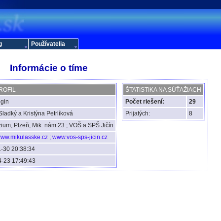
g
Používatelia
Informácie o tíme
ROFIL
ŠTATISTIKA NA SÚŤAŽIACH
ogin
Počet riešení:
29
Sladký a Kristýna Petrlíková
Prijatých:
8
um, Plzeň, Mik. nám 23 ; VOŠ a SPŠ Jičín
/www.mikulasske.cz ; www.vos-sps-jicin.cz
-30 20:38:34
-23 17:49:43