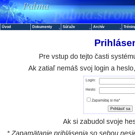
Úvod
Dokumenty
Súťaže
Archív
Trénin
Prihláse
Pre vstup do tejto časti systému
Ak zatiaľ nemáš svoj login a hesl
Login:
Heslo:
Zapamätaj si ma*
Ak si zabudol svoje hes
* Zapamätanie prihlásenia so sebou nesie