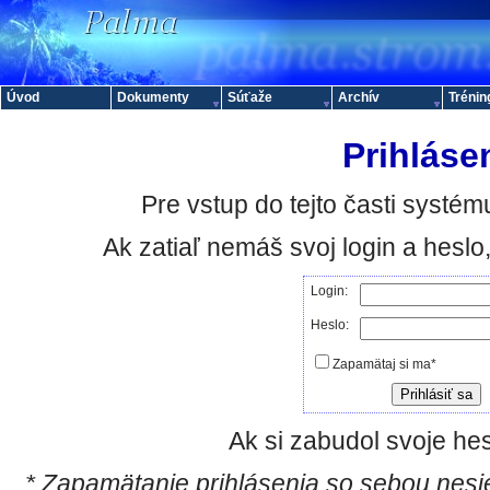
Úvod
Dokumenty
Súťaže
Archív
Trénin
Prihláse
Pre vstup do tejto časti systému
Ak zatiaľ nemáš svoj login a hesl
Login:
Heslo:
Zapamätaj si ma*
Ak si zabudol svoje hes
* Zapamätanie prihlásenia so sebou nesie