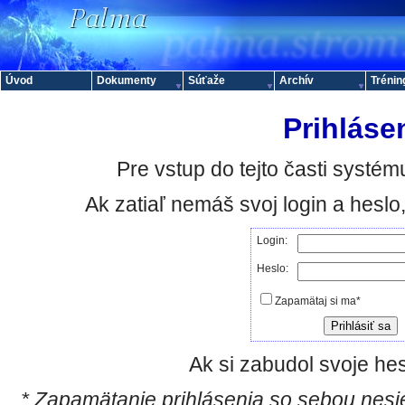
Úvod
Dokumenty
Súťaže
Archív
Trénin
Prihláse
Pre vstup do tejto časti systému
Ak zatiaľ nemáš svoj login a hesl
Login:
Heslo:
Zapamätaj si ma*
Ak si zabudol svoje hes
* Zapamätanie prihlásenia so sebou nesie