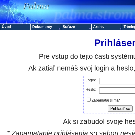
Úvod
Dokumenty
Súťaže
Archív
Trénin
Prihláse
Pre vstup do tejto časti systému
Ak zatiaľ nemáš svoj login a hesl
Login:
Heslo:
Zapamätaj si ma*
Ak si zabudol svoje hes
* Zapamätanie prihlásenia so sebou nesie