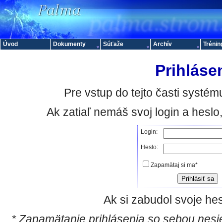
Úvod
Dokumenty
Súťaže
Archív
Trénin
Prihláse
Pre vstup do tejto časti systému
Ak zatiaľ nemáš svoj login a hesl
Login:
Heslo:
Zapamätaj si ma*
Ak si zabudol svoje hes
* Zapamätanie prihlásenia so sebou nesie