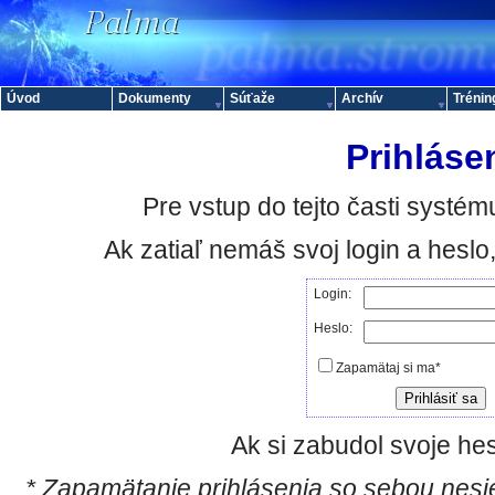
Úvod
Dokumenty
Súťaže
Archív
Trénin
Prihláse
Pre vstup do tejto časti systému
Ak zatiaľ nemáš svoj login a hesl
Login:
Heslo:
Zapamätaj si ma*
Ak si zabudol svoje hes
* Zapamätanie prihlásenia so sebou nesie