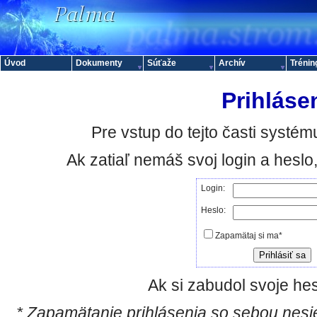
Úvod
Dokumenty
Súťaže
Archív
Trénin
Prihláse
Pre vstup do tejto časti systému
Ak zatiaľ nemáš svoj login a hesl
Login:
Heslo:
Zapamätaj si ma*
Ak si zabudol svoje hes
* Zapamätanie prihlásenia so sebou nesie