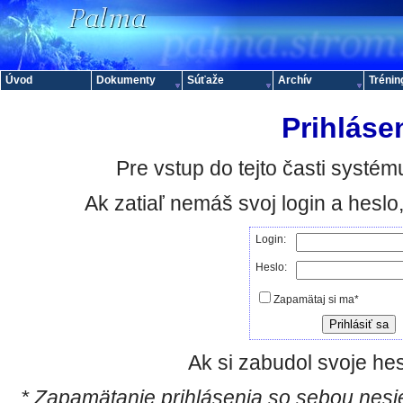
Úvod
Dokumenty
Súťaže
Archív
Trénin
Prihláse
Pre vstup do tejto časti systému
Ak zatiaľ nemáš svoj login a hesl
Login:
Heslo:
Zapamätaj si ma*
Ak si zabudol svoje hes
* Zapamätanie prihlásenia so sebou nesie