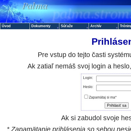
Úvod
Dokumenty
Súťaže
Archív
Trénin
Prihláse
Pre vstup do tejto časti systému
Ak zatiaľ nemáš svoj login a hesl
Login:
Heslo:
Zapamätaj si ma*
Ak si zabudol svoje hes
* Zapamätanie prihlásenia so sebou nesie