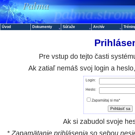
Úvod
Dokumenty
Súťaže
Archív
Trénin
Prihláse
Pre vstup do tejto časti systému
Ak zatiaľ nemáš svoj login a hesl
Login:
Heslo:
Zapamätaj si ma*
Ak si zabudol svoje hes
* Zapamätanie prihlásenia so sebou nesie