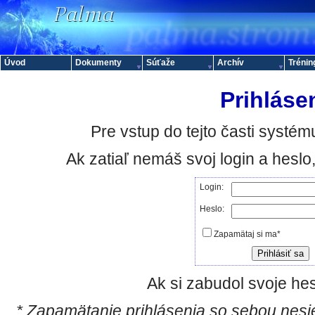
Úvod
Dokumenty
Súťaže
Archív
Trénin
Prihláse
Pre vstup do tejto časti systému
Ak zatiaľ nemáš svoj login a hesl
Login:
Heslo:
Zapamätaj si ma*
Ak si zabudol svoje hes
* Zapamätanie prihlásenia so sebou nesie