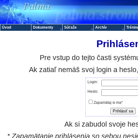
Úvod
Dokumenty
Súťaže
Archív
Trénin
Prihláse
Pre vstup do tejto časti systému
Ak zatiaľ nemáš svoj login a hesl
Login:
Heslo:
Zapamätaj si ma*
Ak si zabudol svoje hes
* Zapamätanie prihlásenia so sebou nesie