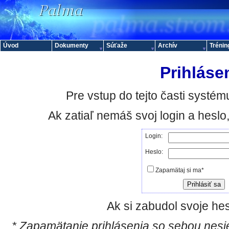
Úvod
Dokumenty
Súťaže
Archív
Trénin
Prihláse
Pre vstup do tejto časti systému
Ak zatiaľ nemáš svoj login a hesl
Login:
Heslo:
Zapamätaj si ma*
Ak si zabudol svoje hes
* Zapamätanie prihlásenia so sebou nesie