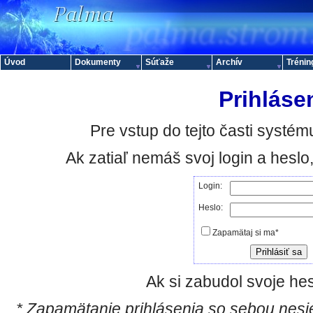
Úvod
Dokumenty
Súťaže
Archív
Trénin
Prihláse
Pre vstup do tejto časti systému
Ak zatiaľ nemáš svoj login a hesl
Login:
Heslo:
Zapamätaj si ma*
Ak si zabudol svoje hes
* Zapamätanie prihlásenia so sebou nesie