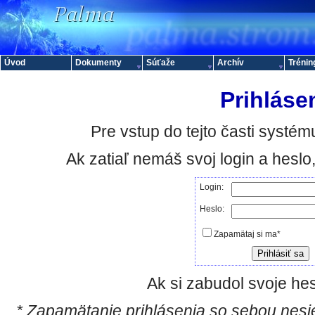
Úvod
Dokumenty
Súťaže
Archív
Trénin
Prihláse
Pre vstup do tejto časti systému
Ak zatiaľ nemáš svoj login a hesl
Login:
Heslo:
Zapamätaj si ma*
Ak si zabudol svoje hes
* Zapamätanie prihlásenia so sebou nesie