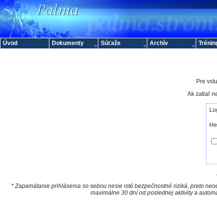
Úvod
Dokumenty
Súťaže
Archív
Trénin
Pre vstu
Ak zatiaľ 
Lo
He
* Zapamätanie prihlásenia so sebou nesie isté bezpečnostné riziká, preto neod
maximálne 30 dní od poslednej aktivity a autom