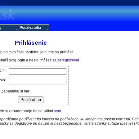
g
Používatelia
Prihlásenie
p do tejto časti systému je nutné sa prihlásiť.
nemáš svoj login a heslo, môžeš sa
zaregistrovať
.
gin:
slo:
Zapamätaj si ma*
Ak si zabudol svoje heslo, klikni
sem
.
porúčame používať túto funkciu na počítačoch, ku ktorým ma prístup viac ľudí. Pri
aticky sa deaktivuje pri návšteve nezabezpečenej verzie stránky súťaže (bez HTTP