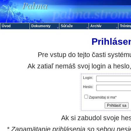
Úvod
Dokumenty
Súťaže
Archív
Trénin
Prihláse
Pre vstup do tejto časti systému
Ak zatiaľ nemáš svoj login a hesl
Login:
Heslo:
Zapamätaj si ma*
Ak si zabudol svoje hes
* Zapamätanie prihlásenia so sebou nesie