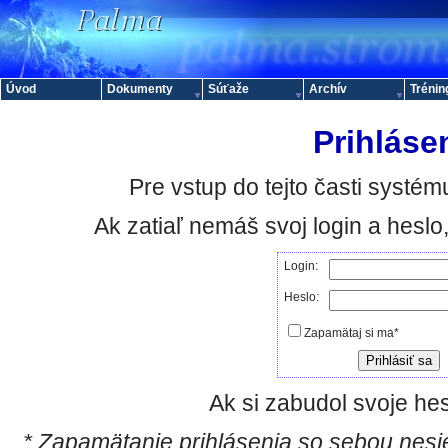
Úvod
Dokumenty
Súťaže
Archív
Trénin
Prihláse
Pre vstup do tejto časti systému
Ak zatiaľ nemáš svoj login a hesl
Login:
Heslo:
Zapamätaj si ma*
Ak si zabudol svoje hes
* Zapamätanie prihlásenia so sebou nesie