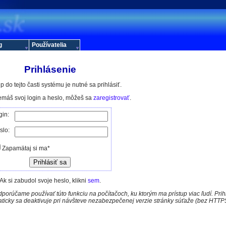
g
Používatelia
Prihlásenie
p do tejto časti systému je nutné sa prihlásiť.
nemáš svoj login a heslo, môžeš sa
zaregistrovať
.
gin:
slo:
Zapamätaj si ma*
Ak si zabudol svoje heslo, klikni
sem
.
porúčame používať túto funkciu na počítačoch, ku ktorým ma prístup viac ľudí. Pri
aticky sa deaktivuje pri návšteve nezabezpečenej verzie stránky súťaže (bez HTTP