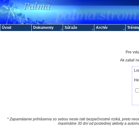
Úvod
Dokumenty
Súťaže
Archív
Trénin
Pre vstu
Ak zatiaľ 
Lo
He
* Zapamätanie prihlásenia so sebou nesie isté bezpečnostné riziká, preto neod
maximálne 30 dní od poslednej aktivity a autom