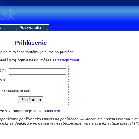
g
Používatelia
Prihlásenie
p do tejto časti systému je nutné sa prihlásiť.
nemáš svoj login a heslo, môžeš sa
zaregistrovať
.
gin:
slo:
Zapamätaj si ma*
Ak si zabudol svoje heslo, klikni
sem
.
porúčame používať túto funkciu na počítačoch, ku ktorým ma prístup viac ľudí. Pri
aticky sa deaktivuje pri návšteve nezabezpečenej verzie stránky súťaže (bez HTTP