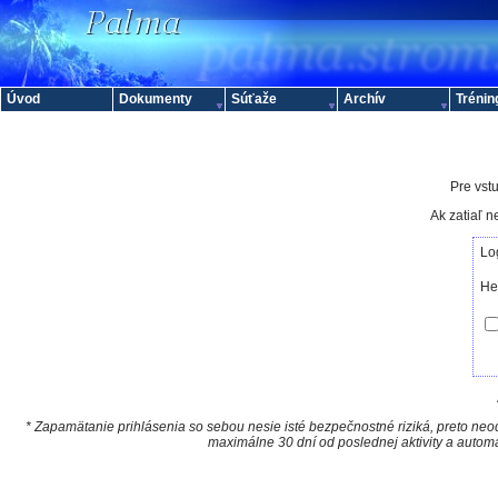
Úvod
Dokumenty
Súťaže
Archív
Trénin
Pre vstu
Ak zatiaľ 
Lo
He
* Zapamätanie prihlásenia so sebou nesie isté bezpečnostné riziká, preto neod
maximálne 30 dní od poslednej aktivity a autom