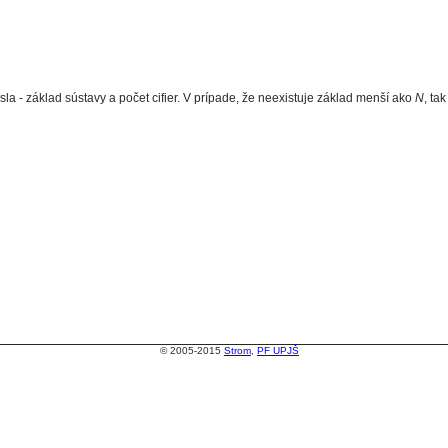
a - základ sústavy a počet cifier. V prípade, že neexistuje základ menší ako
N
, tak
© 2005-2015
Strom
,
PF UPJŠ