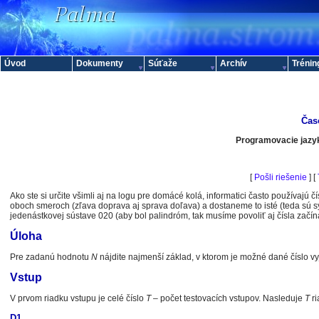
Úvod
Dokumenty
Súťaže
Archív
Trénin
Čas
Programovacie jazyky
[
Pošli riešenie
] [
Ako ste si určite všimli aj na logu pre domácé kolá, informatici často používajú
oboch smeroch (zľava doprava aj sprava doľava) a dostaneme to isté (teda sú 
jedenástkovej sústave 020 (aby bol palindróm, tak musíme povoliť aj čísla začín
Úloha
Pre zadanú hodnotu
N
nájdite najmenší základ, v ktorom je možné dané číslo vy
Vstup
V prvom riadku vstupu je celé číslo
T
– počet testovacích vstupov. Nasleduje
T
ri
D1