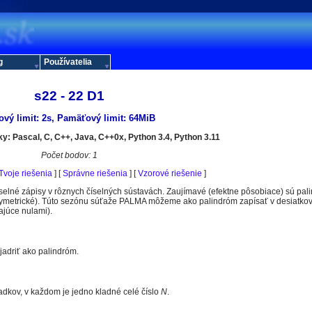
g
Používatelia
s22 - 22 D1
ový limit: 2s, Pamäťový limit: 64MiB
: Pascal, C, C++, Java, C++0x, Python 3.4, Python 3.11
Počet bodov: 1
Tvoje riešenia
] [
Správne riešenia
] [
Vzorové riešenie
]
 číselné zápisy v rôznych číselných sústavách. Zaujímavé (efektne pôsobiace) sú pali
symetrické). Túto sezónu súťaže PALMA môžeme ako palindróm zapísať v desiatkov
ajúce nulami).
jadriť ako palindróm.
adkov, v každom je jedno kladné celé číslo
N
.