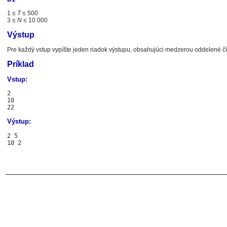
1 ≤
T
≤ 500
3 ≤
N
≤ 10 000
Výstup
Pre každý vstup vypíšte jeden riadok výstupu, obsahujúci medzerou oddelené čísl
Príklad
Vstup:
2

10

Výstup:
2 5
