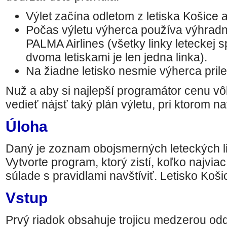
Výlet začína odletom z letiska Košice a
Počas výletu výherca používa výhradne
PALMA Airlines (všetky linky leteckej 
dvoma letiskami je len jedna linka).
Na žiadne letisko nesmie výherca prilet
Nuž a aby si najlepší programátor cenu vô
vedieť nájsť taký plán výletu, pri ktorom nav
Úloha
Daný je zoznam obojsmerných leteckých li
Vytvorte program, ktorý zistí, koľko najvia
súlade s pravidlami navštíviť. Letisko Koš
Vstup
Prvý riadok obsahuje trojicu medzerou od