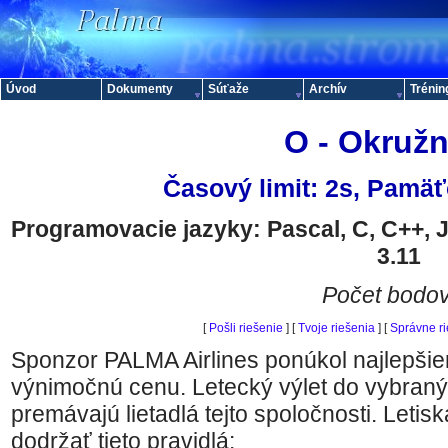
Úvod
Dokumenty
Súťaže
Archív
Trénin
O - Okružn
Časový limit: 2s, Pamäť
Programovacie jazyky: Pascal, C, C++, 
3.11
Počet bodov
[
Pošli riešenie
] [
Tvoje riešenia
] [
Správne r
Sponzor PALMA Airlines ponúkol najlepši
výnimočnú cenu. Letecký výlet do vybranýc
premávajú lietadlá tejto spoločnosti. Letis
dodržať tieto pravidlá: