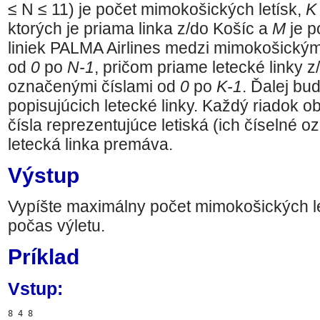
≤ N ≤ 11)
je počet mimokošických letísk,
K
ktorých je priama linka z/do Košíc a
M
je p
liniek PALMA Airlines medzi mimokošickými
od
0
po
N-1
, pričom priame letecké linky z
označenými číslami od
0
po
K-1
. Ďalej bu
popisujúcich letecké linky. Každý riadok
čísla reprezentujúce letiská (ich číselné o
letecká linka premáva.
Výstup
Vypíšte maximálny počet mimokošických let
počas výletu.
Príklad
Vstup:
8 4 8
