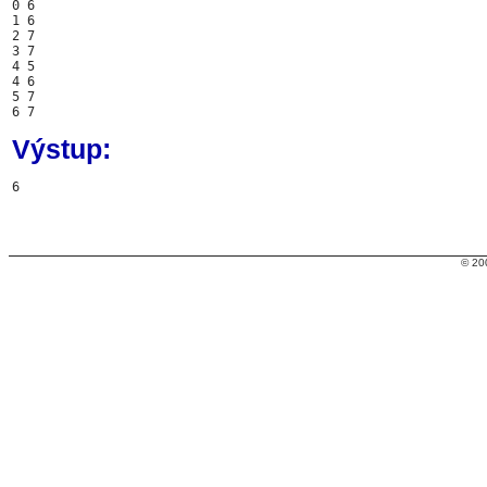
0 6

1 6

2 7

3 7

4 5

4 6

5 7

6 7
Výstup:
6
© 20