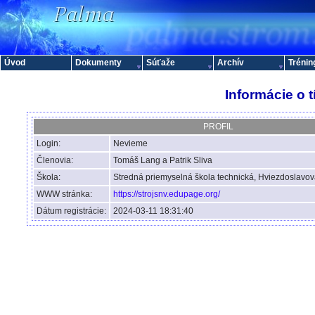
Úvod
Dokumenty
Súťaže
Archív
Trénin
Informácie o 
PROFIL
Login:
Nevieme
Členovia:
Tomáš Lang a Patrik Sliva
Škola:
Stredná priemyselná škola technická, Hviezdoslavov
WWW stránka:
https://strojsnv.edupage.org/
Dátum registrácie:
2024-03-11 18:31:40