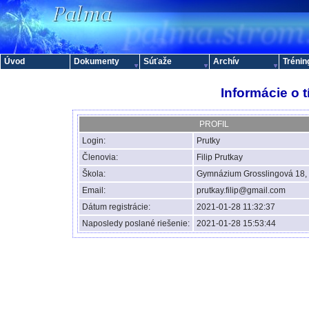
Úvod
Dokumenty
Súťaže
Archív
Trénin
Informácie o 
PROFIL
Login:
Prutky
Členovia:
Filip Prutkay
Škola:
Gymnázium Grosslingová 18, 
Email:
prutkay.filip@gmail.com
Dátum registrácie:
2021-01-28 11:32:37
Naposledy poslané riešenie:
2021-01-28 15:53:44