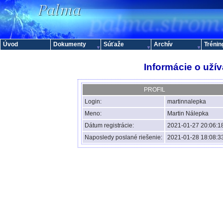
Úvod
Dokumenty
Súťaže
Archív
Trénin
Informácie o užív
PROFIL
Login:
martinnalepka
Meno:
Martin Nálepka
Dátum registrácie:
2021-01-27 20:06:1
Naposledy poslané riešenie:
2021-01-28 18:08:3