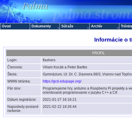
Úvod
Dokumenty
Súťaže
Archív
Trénin
Informácie o 
PROFIL
Login:
flashers
Členovia:
Viliam Kocák a Peter Bartko
Škola:
Gymnázium, Ul. Dr. C. Daxnera 88/3, Vranov nad Topľo
WWW stránka:
https://gcd.edupage.org/
Pár slov:
Programujeme hry, arduino a Raspberry Pi projekty a v
orientované programovanie v jazyku C++ a C#
Dátum registrácie:
2021-01-27 16:16:21
Naposledy poslané
2021-02-22 18:26:44
riešenie: