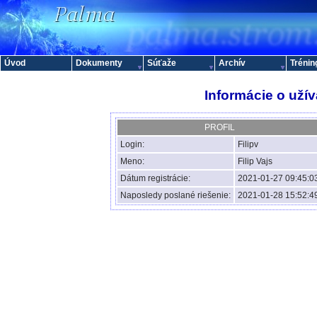
Úvod
Dokumenty
Súťaže
Archív
Trénin
Informácie o užív
PROFIL
Login:
Filipv
Meno:
Filip Vajs
Dátum registrácie:
2021-01-27 09:45:0
Naposledy poslané riešenie:
2021-01-28 15:52:4