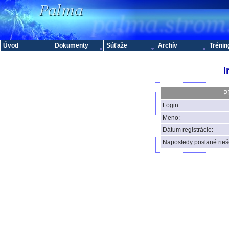
Úvod
Dokumenty
Súťaže
Archív
Trénin
I
P
Login:
Meno:
Dátum registrácie:
Naposledy poslané rieš