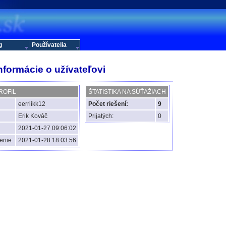
g
Používatelia
nformácie o užívateľovi
ROFIL
ŠTATISTIKA NA SÚŤAŽIACH
eerriikk12
Počet riešení:
9
Erik Kováč
Prijatých:
0
2021-01-27 09:06:02
enie:
2021-01-28 18:03:56