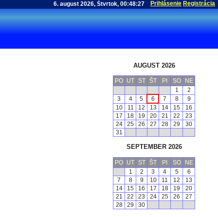
Prihlásenie
Registrácia
AUGUST 2026
PO
UT
ST
ŠT
PI
SO
NE
1
2
3
4
5
6
7
8
9
10
11
12
13
14
15
16
17
18
19
20
21
22
23
24
25
26
27
28
29
30
31
SEPTEMBER 2026
PO
UT
ST
ŠT
PI
SO
NE
1
2
3
4
5
6
7
8
9
10
11
12
13
14
15
16
17
18
19
20
21
22
23
24
25
26
27
28
29
30