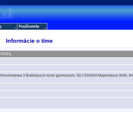
g
Používatelia
Informácie o tíme
PROFIL
 Novohradska 3 Bratislava;8 rocne gymnazium, SG CENADA Majerníkova 3045, 8