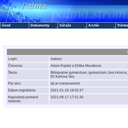
Úvod
Dokumenty
Súťaže
Archív
Trénin
Login:
makaci
Členovia:
Adam Rajský a Eliška Macákova
Škola:
Bilingvalne gymanzium, gymanzium Jura Hronca,
05 Karlova Ves;
Pár slov:
dp je overpowered
Dátum registrácie:
2021-01-26 18:02:47
Naposledy poslané
2021-06-17 17:51:30
riešenie: