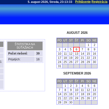
Prihlásenie
Registrácia
AUGUST 2026
PO
UT
ST
ŠT
PI
SO
NE
ŠTATISTIKA NA
1
2
SÚŤAŽIACH
3
4
5
6
7
8
9
Počet riešení:
39
10
11
12
13
14
15
16
17
18
19
20
21
22
23
Prijatých:
16
41
24
25
26
27
28
29
30
31
SEPTEMBER 2026
PO
UT
ST
ŠT
PI
SO
NE
1
2
3
4
5
6
7
8
9
10
11
12
13
14
15
16
17
18
19
20
21
22
23
24
25
26
27
28
29
30