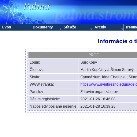
Úvod
Dokumenty
Súťaže
Archív
Trénin
Informácie o 
PROFIL
Login:
SuroKopy
Členovia:
Martin Kopčány a Šimon Surový
Škola:
Gymnázium Jána Chalupku, Štúro
WWW stránka:
https://www.gymbrezno.edupage.
Pár slov:
Zdravím organizátorov.
Dátum registrácie:
2021-01-26 16:46:08
Naposledy poslané riešenie:
2021-01-28 16:39:28