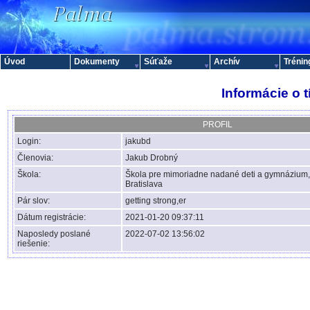
Úvod
Dokumenty
Súťaže
Archív
Trénin
Informácie o 
PROFIL
Login:
jakubd
Členovia:
Jakub Drobný
Škola:
Škola pre mimoriadne nadané deti a gymnázium, 
Bratislava
Pár slov:
getting strong,er
Dátum registrácie:
2021-01-20 09:37:11
Naposledy poslané
2022-07-02 13:56:02
riešenie: